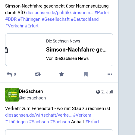
Simson-Nachfahre geschockt über Namensnutzung 
durch AfD 
diesachsen.de/politik/simson-n
#
Partei
#
DDR
#
Thüringen
#
Gesellschaft
#
Deutschland
#
Verkehr
#
Erfurt
Die Sachsen News
Simson-Nachfahre geschockt über Namensnutzung durch AfD
Von
DieSachsen News
0
DieSachsen
2. Juli
@
diesachsen
Verkehr zum Ferienstart - wo mit Stau zu rechnen ist 
diesachsen.de/wirtschaft/verke
#
Verkehr
#
Thüringen
#
Sachsen
#
Sachsen
-Anhalt 
#
Erfurt