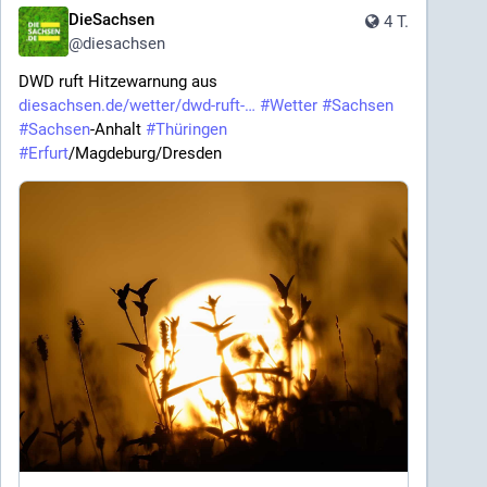
DieSachsen
4 T.
@
diesachsen
DWD ruft Hitzewarnung aus 
diesachsen.de/wetter/dwd-ruft-
#
Wetter
#
Sachsen
#
Sachsen
-Anhalt 
#
Thüringen
#
Erfurt
/Magdeburg/Dresden