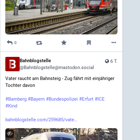
0
Bahnblogstelle
6 T.
@
Bahnblogstelle@mastodon.social
Vater raucht am Bahnsteig - Zug fährt mit einjähriger 
Tochter davon
#
Bamberg
#
Bayern
#
Bundespolizei
#
Erfurt
#
ICE
#
Kind
bahnblogstelle.com/259685/vate