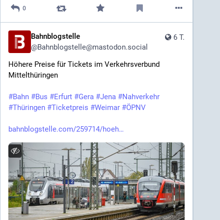
0
Bahnblogstelle
6 T.
@
Bahnblogstelle@mastodon.social
Höhere Preise für Tickets im Verkehrsverbund 
Mittelthüringen
#
Bahn
#
Bus
#
Erfurt
#
Gera
#
Jena
#
Nahverkehr
#
Thüringen
#
Ticketpreis
#
Weimar
#
ÖPNV
bahnblogstelle.com/259714/hoeh