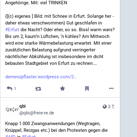
Angehörige. Mit: viel TRINKEN
([(c) eigenes ] Bild: mit Schnee in Erfurt. Solange her - 
daher etwas verschwommen) Gut geschlafen in 
#
Erfurt
 die Nacht? Oder eher, so so. Bissl warm wars? 
Bis um 2, kaum’n Lüftchen, ‘n kühles? Am Mittwoch 
wird eine starke Wärmebelastung erwartet. Mit einer 
zusätzlichen Belastung aufgrund verringerter 
nächtlicher Abkühlung ist insbesondere im dicht 
bebauten Stadtgebiet von Erfurt zu rechnen.…
demenzpflaster.wordpress.com/2
1
qbi
3 T.
@
qbi@freie-re.de
Knapp 1.000 Zwangsanwendungen (Wegtragen, 
Knüppel, Reizgas etc.) bei den Protesten gegen die 
#
AfD
 in 
#
Erfurt
.