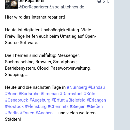
DerReparierer
5 T.
@
DerReparierer@social.tchncs.de
Hier wird das Internet repariert!
Heute ist digitaler Unabhängigkeitstag. Viele 
Freiwillige helfen euch beim Umstieg auf Open-
Source Software.
Die Themen sind vielfältig: Messenger, 
Suchmaschine, Browser, Smartphone, 
Betriebssystem, Cloud, Passwortverwaltung, 
Shopping, ....
Heute und die nächsten Tage in 
#
Nürnberg
#
Landau
#
Bonn
#
Karlsruhe
#
Ilmenau
#
Darmstadt
#
Köln
#
Osnabrück
#
Augsburg
#
Erfurt
#
Bielefeld
#
Erlangen
#
Rostock
#
Flensburg
#
Chemnitz
#
Siegen
#
Gießen
#
Berlin
#
Essen
#
Aachen
 ... und vielen weiteren 
Städten!