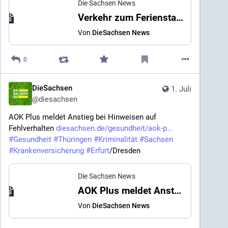
Die Sachsen News
Verkehr zum Ferienstart - wo mit Stau zu rechnen ist
Von
DieSachsen News
0
DieSachsen
1. Juli
@
diesachsen
AOK Plus meldet Anstieg bei Hinweisen auf 
Fehlverhalten 
diesachsen.de/gesundheit/aok-p
#
Gesundheit
#
Thüringen
#
Kriminalität
#
Sachsen
#
Krankenversicherung
#
Erfurt
/Dresden
Die Sachsen News
AOK Plus meldet Anstieg bei Hinweisen auf Fehlverhalten
Von
DieSachsen News