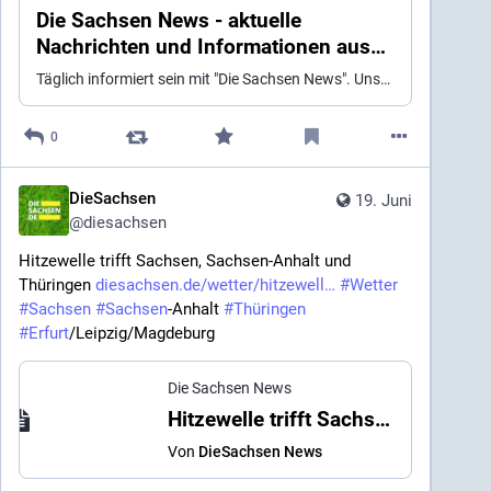
Die Sachsen News - aktuelle
Nachrichten und Informationen aus
Chemnitz, Dresden und Leipzig auf
Täglich informiert sein mit "Die Sachsen News". Unsere Plattform bietet aktuellen Journalismus aus unterschiedlichen Bereichen wie Wirtschaft, Sport, Wissenschaft und Politik. Erstellt von unsere Redaktion und vielen Plattformpartnerinnen und Autorinnen.
DieSachsen.de
0
DieSachsen
19. Juni
@
diesachsen
Hitzewelle trifft Sachsen, Sachsen-Anhalt und 
Thüringen 
diesachsen.de/wetter/hitzewell
#
Wetter
#
Sachsen
#
Sachsen
-Anhalt 
#
Thüringen
#
Erfurt
/Leipzig/Magdeburg
Die Sachsen News
Hitzewelle trifft Sachsen, Sachsen-Anhalt und Thüringen
Von
DieSachsen News