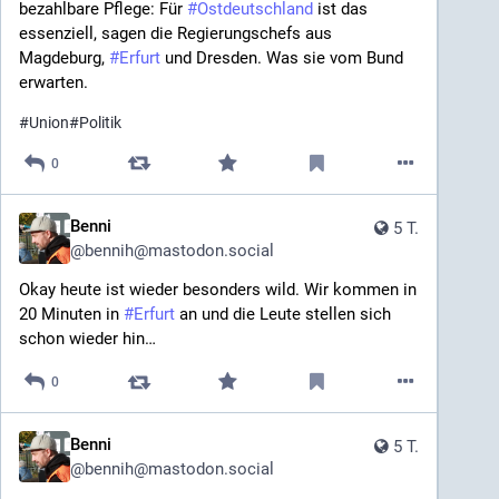
bezahlbare Pflege: Für 
#
Ostdeutschland
​ ist das 
essenziell, sagen die Regierungschefs aus 
Magdeburg, 
#
Erfurt
​ und Dresden. Was sie vom Bund 
erwarten.
#
Union
#
Politik
0
Benni
5 T.
@
bennih@mastodon.social
Okay heute ist wieder besonders wild. Wir kommen in 
20 Minuten in 
#
Erfurt
 an und die Leute stellen sich 
schon wieder hin…
0
Benni
5 T.
@
bennih@mastodon.social