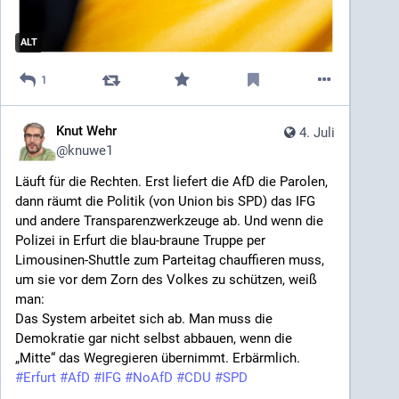
ALT
1
Knut Wehr
4. Juli
@
knuwe1
Läuft für die Rechten. Erst liefert die AfD die Parolen, 
dann räumt die Politik (von Union bis SPD) das IFG 
und andere Transparenzwerkzeuge ab. Und wenn die 
Polizei in Erfurt die blau-braune Truppe per 
Limousinen-Shuttle zum Parteitag chauffieren muss, 
um sie vor dem Zorn des Volkes zu schützen, weiß 
man:
Das System arbeitet sich ab. Man muss die 
Demokratie gar nicht selbst abbauen, wenn die 
„Mitte“ das Wegregieren übernimmt. Erbärmlich.
#
Erfurt
#
AfD
#
IFG
#
NoAfD
#
CDU
#
SPD