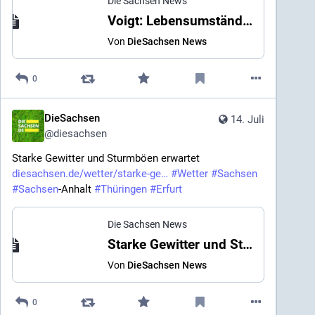
Die Sachsen News
Voigt: Lebensumstände im Osten bei Reformen berücksichtigen
Von
DieSachsen News
0
DieSachsen
14. Juli
@
diesachsen
Starke Gewitter und Sturmböen erwartet 
diesachsen.de/wetter/starke-ge
#
Wetter
#
Sachsen
#
Sachsen
-Anhalt 
#
Thüringen
#
Erfurt
Die Sachsen News
Starke Gewitter und Sturmböen erwartet
Von
DieSachsen News
0