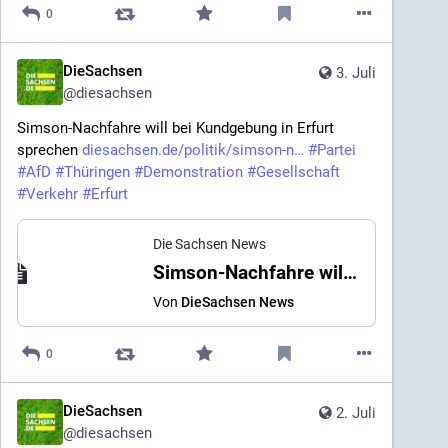
0
DieSachsen
3. Juli
@
diesachsen
Simson-Nachfahre will bei Kundgebung in Erfurt 
sprechen 
diesachsen.de/politik/simson-n
#
Partei
#
AfD
#
Thüringen
#
Demonstration
#
Gesellschaft
#
Verkehr
#
Erfurt
Die Sachsen News
Simson-Nachfahre will bei Kundgebung in Erfurt sprechen
Von
DieSachsen News
0
DieSachsen
2. Juli
@
diesachsen