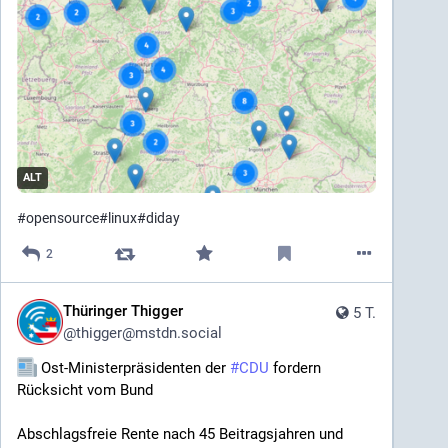
ALT
#
opensource
#
linux
#
diday
2
Thüringer Thigger
5 T.
@
thigger@mstdn.social
 Ost-Ministerpräsidenten der 
#
CDU
​ fordern 
Rücksicht vom Bund
Abschlagsfreie Rente nach 45 Beitragsjahren und 