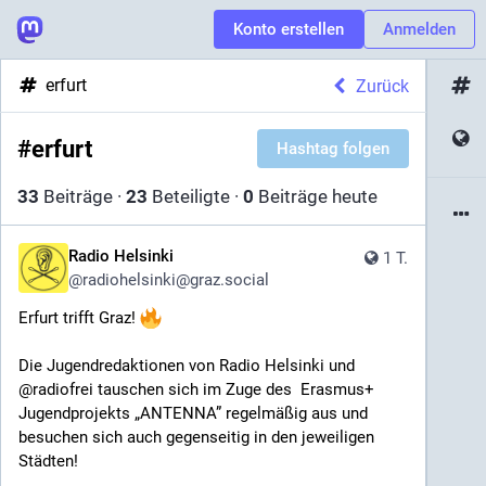
Konto erstellen
Anmelden
erfurt
Zurück
#
erfurt
Hashtag folgen
33
Beiträge
·
23
Beteiligte
·
0
Beiträge heute
Radio Helsinki
1 T.
@
radiohelsinki@graz.social
Erfurt trifft Graz! 
Die Jugendredaktionen von Radio Helsinki und 
@radiofrei tauschen sich im Zuge des  Erasmus+ 
Jugendprojekts „ANTENNA” regelmäßig aus und 
besuchen sich auch gegenseitig in den jeweiligen 
Städten! 