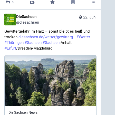
0
DieSachsen
22. Juni
@
diesachsen
Gewittergefahr im Harz – sonst bleibt es heiß und 
trocken 
diesachsen.de/wetter/gewitterg
#
Wetter
#
Thüringen
#
Sachsen
#
Sachsen
-Anhalt 
#
Erfurt
/Dresden/Magdeburg
Die Sachsen News