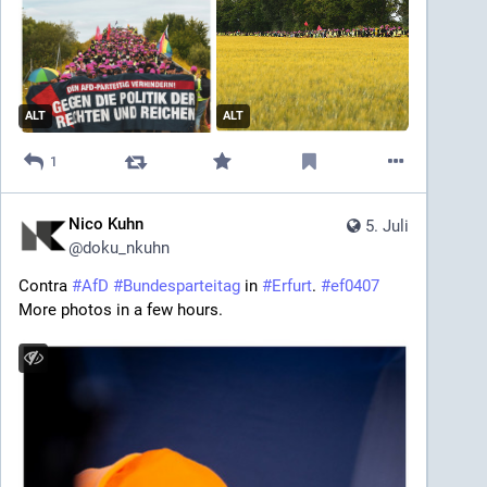
ALT
ALT
1
Nico Kuhn
5. Juli
@
doku_nkuhn
Contra 
#
AfD
#
Bundesparteitag
 in 
#
Erfurt
. 
#
ef0407
More photos in a few hours.