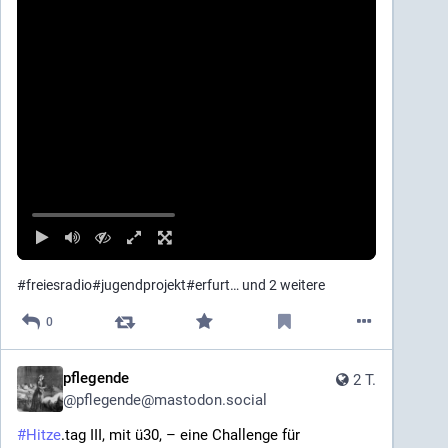
#
freiesradio
#
jugendprojekt
#
erfurt
… und 2 weitere
0
pflegende
2 T.
@
pflegende@mastodon.social
#
Hitze
.tag III, mit ü30, – eine Challenge für 