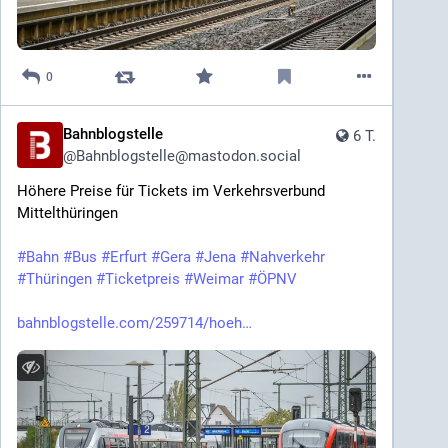
0
Bahnblogstelle
6 T.
@
Bahnblogstelle@mastodon.social
Höhere Preise für Tickets im Verkehrsverbund 
Mittelthüringen
#
Bahn
#
Bus
#
Erfurt
#
Gera
#
Jena
#
Nahverkehr
#
Thüringen
#
Ticketpreis
#
Weimar
#
ÖPNV
bahnblogstelle.com/259714/hoeh