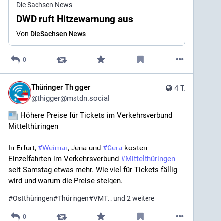
Die Sachsen News
DWD ruft Hitzewarnung aus
Von
DieSachsen News
0
Thüringer Thigger
4 T.
@
thigger@mstdn.social
 Höhere Preise für Tickets im Verkehrsverbund 
Mittelthüringen
In Erfurt, 
#
Weimar
​, Jena und 
#
Gera
​ kosten 
Einzelfahrten im Verkehrsverbund 
#
Mittelthüringen
seit Samstag etwas mehr. Wie viel für Tickets fällig 
wird und warum die Preise steigen.
#
Ostthüringen
#
Thüringen
#
VMT
… und 2 weitere
0