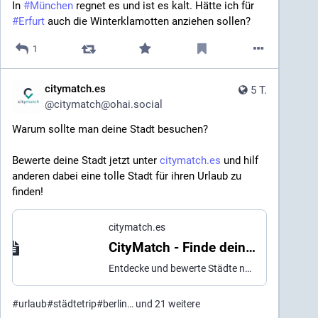
In 
#
München
 regnet es und ist es kalt. Hätte ich für 
#
Erfurt
 auch die Winterklamotten anziehen sollen?
1
citymatch.es
5 T.
@
citymatch@ohai.social
Warum sollte man deine Stadt besuchen?
Bewerte deine Stadt jetzt unter 
citymatch.es
 und hilf 
anderen dabei eine tolle Stadt für ihren Urlaub zu 
finden!
citymatch.es
CityMatch - Finde deine perfekte Stadt
Entdecke und bewerte Städte nach deinen persönlichen Kriterien.
#
urlaub
#
städtetrip
#
berlin
… und 21 weitere