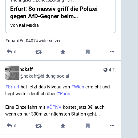
Thüringische Landeszeitung
·
5 T.
Erfurt: So massiv griff die Polizei
gegen AfD-Gegner beim
Bundesparteitag durch
Von
Kai Mudra
#
noafd
#
ef0407
#
widersetzen
0
hokaff
4 T.
@
hokaff@bildung.social
#
Erfurt
 hat jetzt das Niveau von 
#
Wien
 erreicht und 
liegt weiter deutlich über 
#
Paris
:
Eine Einzelfahrt mit 
#
ÖPNV
 kostet jetzt 3€, auch 
wenn es nur 300m zur nächsten Station geht...
0