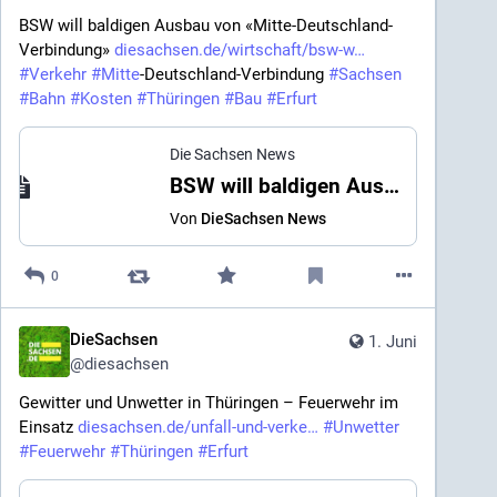
BSW will baldigen Ausbau von «Mitte-Deutschland-
Verbindung» 
diesachsen.de/wirtschaft/bsw-w
#
Verkehr
#
Mitte
-Deutschland-Verbindung 
#
Sachsen
#
Bahn
#
Kosten
#
Thüringen
#
Bau
#
Erfurt
Die Sachsen News
BSW will baldigen Ausbau von «Mitte-Deutschland-Verbindung»
Von
DieSachsen News
0
DieSachsen
1. Juni
@
diesachsen
Gewitter und Unwetter in Thüringen – Feuerwehr im 
Einsatz 
diesachsen.de/unfall-und-verke
#
Unwetter
#
Feuerwehr
#
Thüringen
#
Erfurt