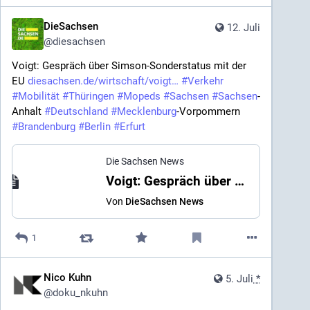
DieSachsen
12. Juli
@
diesachsen
Voigt: Gespräch über Simson-Sonderstatus mit der 
EU 
diesachsen.de/wirtschaft/voigt
#
Verkehr
#
Mobilität
#
Thüringen
#
Mopeds
#
Sachsen
#
Sachsen
-
Anhalt 
#
Deutschland
#
Mecklenburg
-Vorpommern 
#
Brandenburg
#
Berlin
#
Erfurt
Die Sachsen News
Voigt: Gespräch über Simson-Sonderstatus mit der EU
Von
DieSachsen News
1
Nico Kuhn
5. Juli
*
@
doku_nkuhn