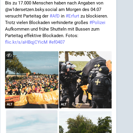
Bis zu 17.000 Menschen haben nach Angaben von 
@w1dersetzen.bsky.social am Morgen des 04.07 
versucht Parteitag der 
#
AfD
 in 
#
Erfurt
 zu blockieren. 
Trotz vielen Blockaden verhinderte großes 
#
Polizei
Aufkommen und frühe Shutteln mit Bussen zum 
Parteitag effektive Blockaden. Fotos: 
flic.kr/s/aHBqjCYicM
#
ef0407
ALT
ALT