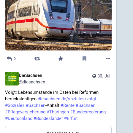
0
DieSachsen
30. Juli
@
diesachsen
Voigt: Lebensumstände im Osten bei Reformen 
berücksichtigen 
diesachsen.de/soziales/voigt-l
#
Soziales
#
Sachsen
-Anhalt 
#
Rente
#
Sachsen
#
Pflegeversicherung
#
Thüringen
#
Bundesregierung
#
Deutschland
#
Bundesländer
#
Erfurt