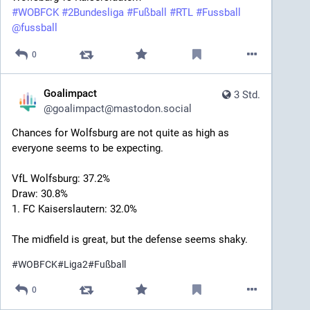
#
WOBFCK
#
2Bundesliga
#
Fußball
#
RTL
#
Fussball
@
fussball
0
Goalimpact
3 Std.
@
goalimpact@mastodon.social
Chances for Wolfsburg are not quite as high as 
everyone seems to be expecting.
VfL Wolfsburg: 37.2%
Draw: 30.8%
1. FC Kaiserslautern: 32.0%
The midfield is great, but the defense seems shaky.
#
WOBFCK
#
Liga2
#
Fußball
0