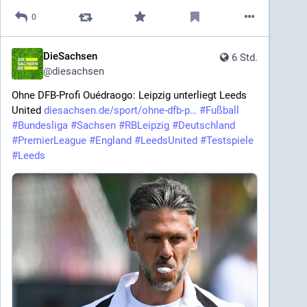
0
DieSachsen
6 Std.
@
diesachsen
Ohne DFB-Profi Ouédraogo: Leipzig unterliegt Leeds 
United 
diesachsen.de/sport/ohne-dfb-p
#
Fußball
#
Bundesliga
#
Sachsen
#
RBLeipzig
#
Deutschland
#
PremierLeague
#
England
#
LeedsUnited
#
Testspiele
#
Leeds