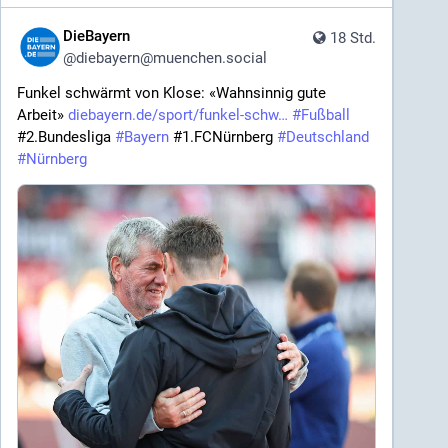
DieBayern
18 Std.
@
diebayern@muenchen.social
Funkel schwärmt von Klose: «Wahnsinnig gute 
Arbeit» 
diebayern.de/sport/funkel-schw
#
Fußball
#2.Bundesliga 
#
Bayern
 #1.FCNürnberg 
#
Deutschland
#
Nürnberg