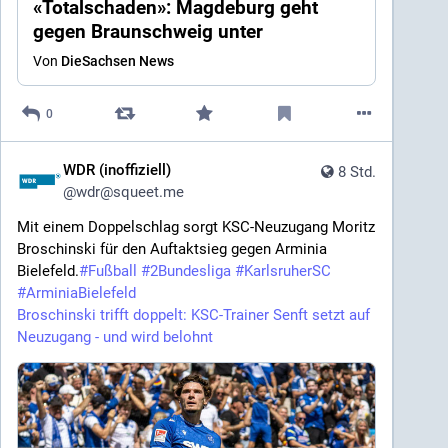
«Totalschaden»: Magdeburg geht
gegen Braunschweig unter
Von
DieSachsen News
0
WDR (inoffiziell)
8 Std.
@
wdr@squeet.me
Mit einem Doppelschlag sorgt KSC-Neuzugang Moritz
Broschinski für den Auftaktsieg gegen Arminia
Bielefeld.
#
Fußball
#
2Bundesliga
#
KarlsruherSC
#
ArminiaBielefeld
Broschinski trifft doppelt: KSC-Trainer Senft setzt auf
Neuzugang - und wird belohnt