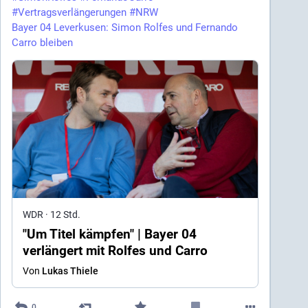
#
Vertragsverlängerungen
#
NRW
Bayer 04 Leverkusen: Simon Rolfes und Fernando
Carro bleiben
WDR
·
12 Std.
"Um Titel kämpfen" | Bayer 04
verlängert mit Rolfes und Carro
Von
Lukas Thiele
0