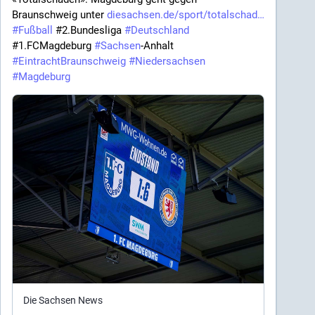
Braunschweig unter 
diesachsen.de/sport/totalschad
#
Fußball
 #2.Bundesliga 
#
Deutschland
#1.FCMagdeburg 
#
Sachsen
-Anhalt 
#
EintrachtBraunschweig
#
Niedersachsen
#
Magdeburg
Die Sachsen News