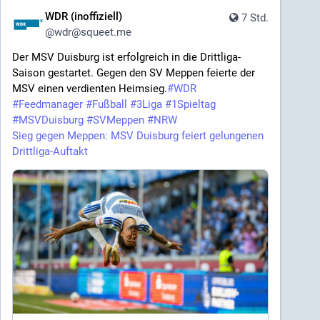
WDR (inoffiziell)
7 Std.
@
wdr@squeet.me
Der MSV Duisburg ist erfolgreich in die Drittliga-
Saison gestartet. Gegen den SV Meppen feierte der
MSV einen verdienten Heimsieg.
#
WDR
#
Feedmanager
#
Fußball
#
3Liga
#
1Spieltag
#
MSVDuisburg
#
SVMeppen
#
NRW
Sieg gegen Meppen: MSV Duisburg feiert gelungenen
Drittliga-Auftakt