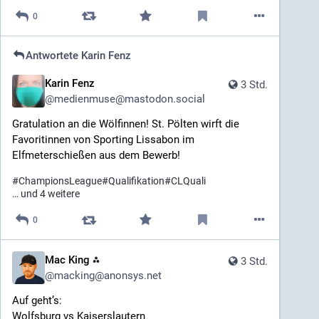
0
Antwortete
Karin Fenz
Karin Fenz
3 Std.
@
medienmuse@mastodon.social
Gratulation an die Wölfinnen! St. Pölten wirft die 
Favoritinnen von Sporting Lissabon im 
Elfmeterschießen aus dem Bewerb!
#
ChampionsLeague
#
Qualifikation
#
CLQuali
… und 4 weitere
0
Mac King ⁂
3 Std.
@
macking@anonsys.net
Auf geht’s:
Wolfsburg vs Kaiserslautern