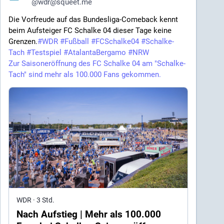
@
wdr@squeet.me
Die Vorfreude auf das Bundesliga-Comeback kennt
beim Aufsteiger FC Schalke 04 dieser Tage keine
Grenzen.
#
WDR
#
Fußball
#
FCSchalke04
#
Schalke-
Tach
#
Testspiel
#
AtalantaBergamo
#
NRW
Zur Saisoneröffnung des FC Schalke 04 am "Schalke-
Tach" sind mehr als 100.000 Fans gekommen.
WDR
·
3 Std.
Nach Aufstieg | Mehr als 100.000