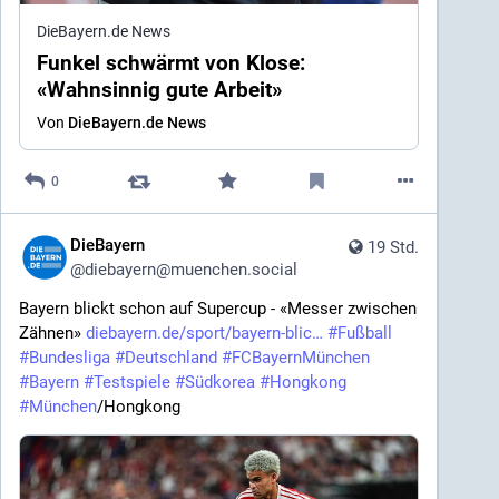
DieBayern.de News
Funkel schwärmt von Klose:
«Wahnsinnig gute Arbeit»
Von
DieBayern.de News
0
DieBayern
19 Std.
@
diebayern@muenchen.social
Bayern blickt schon auf Supercup - «Messer zwischen 
Zähnen» 
diebayern.de/sport/bayern-blic
#
Fußball
#
Bundesliga
#
Deutschland
#
FCBayernMünchen
#
Bayern
#
Testspiele
#
Südkorea
#
Hongkong
#
München
/Hongkong