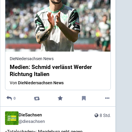
DieNiedersachsen News
Medien: Schmid verlässt Werder
Richtung Italien
Von
DieNiedersachsen News
0
DieSachsen
8 Std.
@
diesachsen
«Totalschaden»: Magdeburg geht gegen 