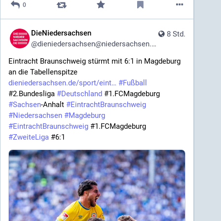
0
DieNiedersachsen
8 Std.
@
dieniedersachsen@niedersachsen.social
Eintracht Braunschweig stürmt mit 6:1 in Magdeburg 
an die Tabellenspitze 
dieniedersachsen.de/sport/eint
#
Fußball
#2.Bundesliga 
#
Deutschland
 #1.FCMagdeburg 
#
Sachsen
-Anhalt 
#
EintrachtBraunschweig
#
Niedersachsen
#
Magdeburg
#
EintrachtBraunschweig
 #1.FCMagdeburg 
#
ZweiteLiga
 #6:1