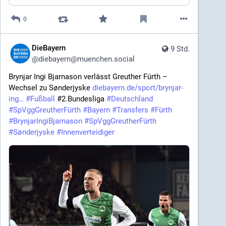
0
DieBayern
9 Std.
@
diebayern@muenchen.social
Brynjar Ingi Bjarnason verlässt Greuther Fürth – 
Wechsel zu Sønderjyske 
diebayern.de/sport/brynjar-
ing
#
Fußball
 #2.Bundesliga 
#
Deutschland
#
SpVggGreutherFürth
#
Bayern
#
Transfers
#
Fürth
#
BrynjarIngiBjarnason
#
SpVggGreutherFürth
#
Sønderjyske
#
Innenverteidiger