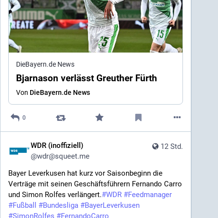
DieBayern.de News
Bjarnason verlässt Greuther Fürth
Von
DieBayern.de News
0
WDR (inoffiziell)
12 Std.
@
wdr@squeet.me
Bayer Leverkusen hat kurz vor Saisonbeginn die
Verträge mit seinen Geschäftsführern Fernando Carro
und Simon Rolfes verlängert.
#
WDR
#
Feedmanager
#
Fußball
#
Bundesliga
#
BayerLeverkusen
#
SimonRolfes
#
FernandoCarro