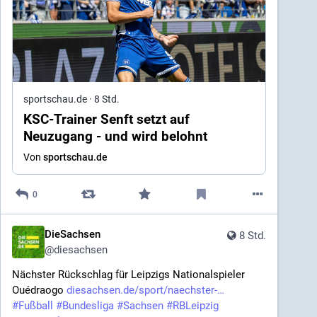
sportschau.de
·
8 Std.
KSC-Trainer Senft setzt auf
Neuzugang - und wird belohnt
Von
sportschau.de
0
DieSachsen
8 Std.
@
diesachsen
Nächster Rückschlag für Leipzigs Nationalspieler 
Ouédraogo 
diesachsen.de/sport/naechster-
#
Fußball
#
Bundesliga
#
Sachsen
#
RBLeipzig