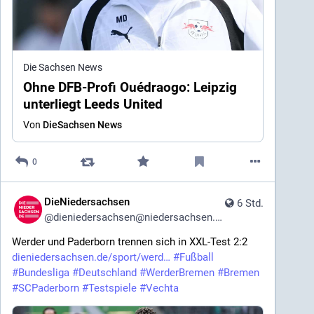
Die Sachsen News
Ohne DFB-Profi Ouédraogo: Leipzig
unterliegt Leeds United
Von
DieSachsen News
0
DieNiedersachsen
6 Std.
@
dieniedersachsen@niedersachsen.social
Werder und Paderborn trennen sich in XXL-Test 2:2 
dieniedersachsen.de/sport/werd
#
Fußball
#
Bundesliga
#
Deutschland
#
WerderBremen
#
Bremen
#
SCPaderborn
#
Testspiele
#
Vechta