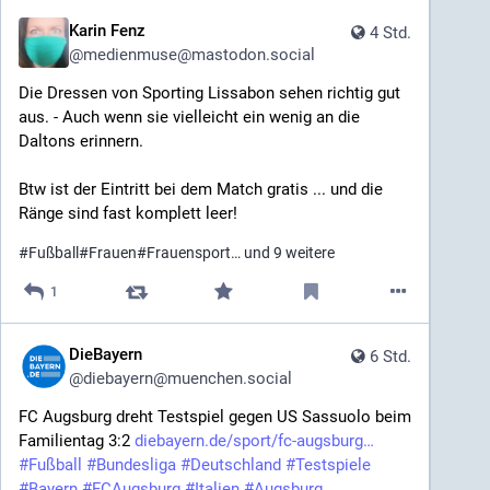
Karin Fenz
4 Std.
@
medienmuse@mastodon.social
Die Dressen von Sporting Lissabon sehen richtig gut 
aus. - Auch wenn sie vielleicht ein wenig an die 
Daltons erinnern. 
Btw ist der Eintritt bei dem Match gratis ... und die 
Ränge sind fast komplett leer!
#
Fußball
#
Frauen
#
Frauensport
… und 9 weitere
1
DieBayern
6 Std.
@
diebayern@muenchen.social
FC Augsburg dreht Testspiel gegen US Sassuolo beim 
Familientag 3:2 
diebayern.de/sport/fc-augsburg
#
Fußball
#
Bundesliga
#
Deutschland
#
Testspiele
#
Bayern
#
FCAugsburg
#
Italien
#
Augsburg