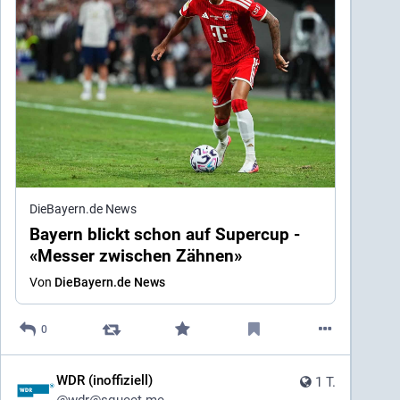
DieBayern.de News
Bayern blickt schon auf Supercup -
«Messer zwischen Zähnen»
Von
DieBayern.de News
0
WDR (inoffiziell)
1 T.
@
wdr@squeet.me