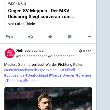
WDR
·
8 Std.
Gegen SV Meppen | Der MSV
Duisburg fliegt souverän zum
Auftaktsieg
Von
Lukas Thiele
0
DieNiedersachsen
8 Std.
@
dieniedersachsen@niedersachsen.social
Medien: Schmid verlässt Werder Richtung Italien 
dieniedersachsen.de/sport/medi
#
Fußball
#
Bundesliga
#
Deutschland
#
WerderBremen
#
Bremen
#
Transfers
#
Bremen