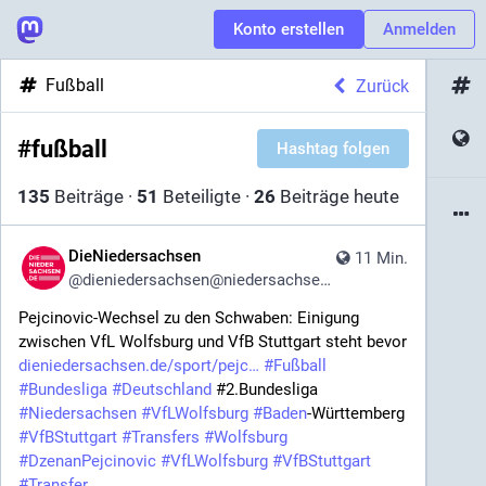
Konto erstellen
Anmelden
Fußball
Zurück
#
fußball
Hashtag folgen
135
Beiträge
·
51
Beteiligte
·
26
Beiträge heute
DieNiedersachsen
11 Min.
@
dieniedersachsen@niedersachsen.social
Pejcinovic-Wechsel zu den Schwaben: Einigung 
zwischen VfL Wolfsburg und VfB Stuttgart steht bevor 
dieniedersachsen.de/sport/pejc
#
Fußball
#
Bundesliga
#
Deutschland
 #2.Bundesliga 
#
Niedersachsen
#
VfLWolfsburg
#
Baden
-Württemberg 
#
VfBStuttgart
#
Transfers
#
Wolfsburg
#
DzenanPejcinovic
#
VfLWolfsburg
#
VfBStuttgart
#
Transfer