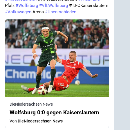
Pfalz 
#
Wolfsburg
#
VfLWolfsburg
 #1.FCKaiserslautern 
#
Volkswagen
-Arena 
#
Unentschieden
DieNiedersachsen News
Wolfsburg 0:0 gegen Kaiserslautern
Von
DieNiedersachsen News