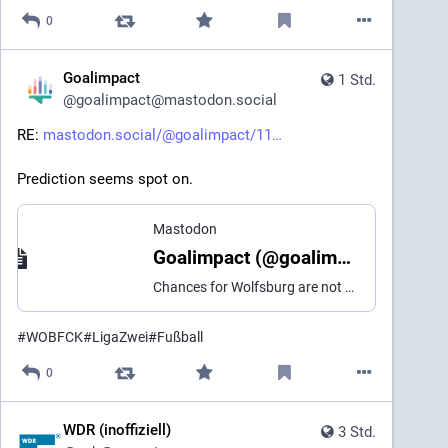
0
Goalimpact
1 Std.
@
goalimpact@mastodon.social
RE: 
mastodon.social/@goalimpact/11
Prediction seems spot on.
Mastodon
Goalimpact (@goalimpact@mastodon.social)
Chances for Wolfsburg are not quite as high as everyone seems to be expecting. VfL Wolfsburg: 37.2% Draw: 30.8% 1. FC Kaiserslautern: 32.0% The midfield is great, but the defense seems shaky. #WOBFCK #Liga2 #Fußball
#
WOBFCK
#
LigaZwei
#
Fußball
0
WDR (inoffiziell)
3 Std.