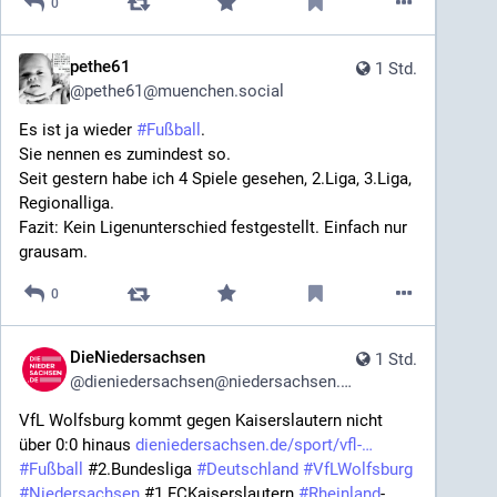
0
pethe61
1 Std.
@
pethe61@muenchen.social
Es ist ja wieder 
#
Fußball
.
Sie nennen es zumindest so.
Seit gestern habe ich 4 Spiele gesehen, 2.Liga, 3.Liga, 
Regionalliga. 
Fazit: Kein Ligenunterschied festgestellt. Einfach nur 
grausam.
0
DieNiedersachsen
1 Std.
@
dieniedersachsen@niedersachsen.social
VfL Wolfsburg kommt gegen Kaiserslautern nicht 
über 0:0 hinaus 
dieniedersachsen.de/sport/vfl-
#
Fußball
 #2.Bundesliga 
#
Deutschland
#
VfLWolfsburg
#
Niedersachsen
 #1.FCKaiserslautern 
#
Rheinland
-