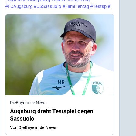
#
FCAugsburg
#
USSassuolo
#
Familientag
#
Testspiel
DieBayern.de News
Augsburg dreht Testspiel gegen
Sassuolo
Von
DieBayern.de News