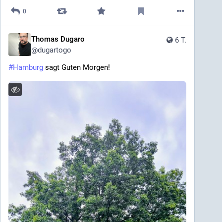
0
Thomas Dugaro
6 T.
@
dugartogo
#
Hamburg
 sagt Guten Morgen!