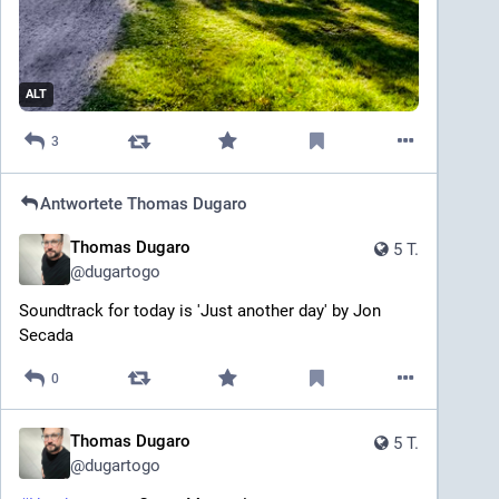
ALT
3
Antwortete
Thomas Dugaro
Thomas Dugaro
5 T.
@
dugartogo
Soundtrack for today is 'Just another day' by Jon 
Secada
0
Thomas Dugaro
5 T.
@
dugartogo