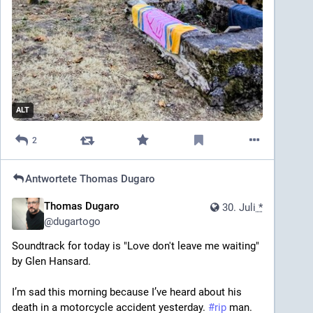
ALT
2
Antwortete
Thomas Dugaro
Thomas Dugaro
30. Juli
*
@
dugartogo
Soundtrack for today is "Love don't leave me waiting" 
by Glen Hansard.
I’m sad this morning because I’ve heard about his 
death in a motorcycle accident yesterday. 
#
rip
 man. 