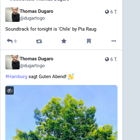
Thomas Dugaro
6 T.
@
dugartogo
Soundtrack for tonight is 'Chile' by Pia Raug
0
Thomas Dugaro
6 T.
@
dugartogo
#
Hamburg
 sagt Guten Abend! 