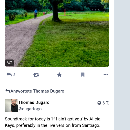
ALT
3
Antwortete
Thomas Dugaro
Thomas Dugaro
6 T.
@
dugartogo
Soundtrack for today is 'If I ain't got you' by Alicia 
Keys, preferably in the live version from Santiago.