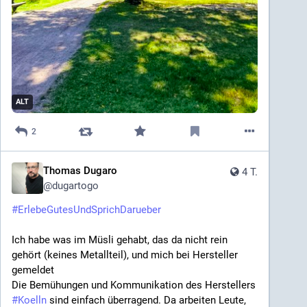
ALT
2
Thomas Dugaro
4 T.
@
dugartogo
#
ErlebeGutesUndSprichDarueber
Ich habe was im Müsli gehabt, das da nicht rein 
gehört (keines Metallteil), und mich bei Hersteller 
gemeldet 
Die Bemühungen und Kommunikation des Herstellers 
#
Koelln
 sind einfach überragend. Da arbeiten Leute, 