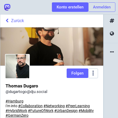
Konto erstellen
Anmelden
Zurück
Folgen
Thomas Dugaro
@
dugartogo@dju.social
#
Hamburg
I'm into
#
Collaboration
#
Networking
#
PeerLearning
#
HybridWork
#
FutureOfWork
#
UrbanDesign
#
Mobility
#
GermanZero