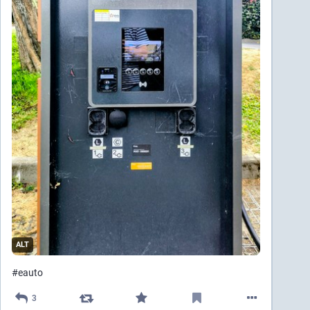
ALT
#
eauto
3