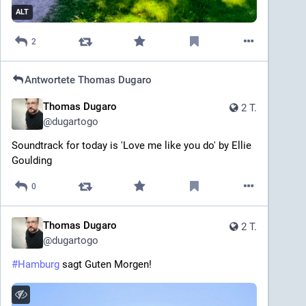
ALT
2
Antwortete
Thomas Dugaro
Thomas Dugaro
2 T.
@
dugartogo
Soundtrack for today is 'Love me like you do' by Ellie 
Goulding
0
Thomas Dugaro
2 T.
@
dugartogo
#
Hamburg
 sagt Guten Morgen!