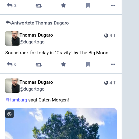
2
Antwortete
Thomas Dugaro
Thomas Dugaro
4 T.
@
dugartogo
Soundtrack for today is "Gravity" by The Big Moon
0
Thomas Dugaro
4 T.
@
dugartogo
#
Hamburg
 sagt Guten Morgen!