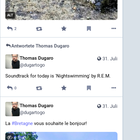
ALT
2
Antwortete
Thomas Dugaro
Thomas Dugaro
31. Juli
@
dugartogo
Soundtrack for today is 'Nightswimming' by R.E.M.
0
Thomas Dugaro
31. Juli
@
dugartogo
La 
#
Bretagne
 vous souhaite le bonjour!