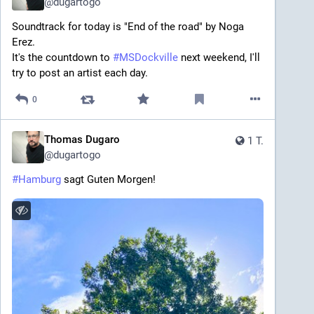
@
dugartogo
Soundtrack for today is "End of the road" by Noga 
Erez.
It's the countdown to 
#
MSDockville
 next weekend, I'll 
try to post an artist each day.
0
Thomas Dugaro
1 T.
@
dugartogo
#
Hamburg
 sagt Guten Morgen!