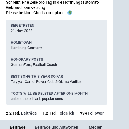
Schreibt eine Zeile pro Tag in die Hoffnungsautomat-
Gebrauchsanweisung
Please be kind. Cherish our planet
BEIGETRETEN
21. Nov. 2022
HOMETOWN
Hamburg, Germany
HONORARY POSTS
GermanZero, Football Coach
BEST SONG THIS YEAR SO FAR
Tú y yo - Camel Power Club & Gizmo Varillas
TOOTS WILL BE DELETED AFTER ONE MONTH
unless the brilliant, popular ones
2,2
Tsd.
Beiträge
1,2
Tsd.
Folge ich
994
Follower
Beiträge
Beiträge und Antworten
Medien