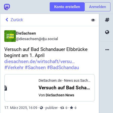
Konto erstellen
Anmelden
Zurück
DieSachsen
@
diesachsen@dju.social
Versuch auf Bad Schandauer Elbbrücke 
beginnt am 1. April 
diesachsen.de/wirtschaft/versu
#
Verkehr
#
Sachsen
#
BadSchandau
DieSachsen.de - News aus Sachsen
·
17. März 
Versuch auf Bad Schandauer Elbbrücke beginnt am 1. April
Von
DieSachsen News
17. März 2025, 16:09
·
·
publizer
·
·
0
0