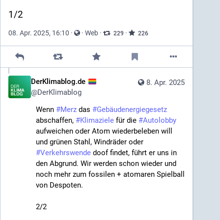
1/2
08. Apr. 2025, 16:10
·
·
Web
·
·
229
226
DerKlimablog.de
8. Apr. 2025
@
DerKlimablog
Wenn 
#
Merz
 das 
#
Gebäudenergiegesetz
abschaffen, 
#
Klimaziele
 für die 
#
Autolobby
aufweichen oder Atom wiederbeleben will 
und grünen Stahl, Windräder oder 
#
Verkehrswende
 doof findet, führt er uns in 
den Abgrund. Wir werden schon wieder und 
noch mehr zum fossilen + atomaren Spielball 
von Despoten.
2/2