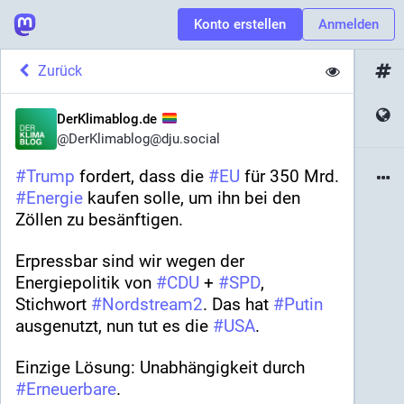
Konto erstellen
Anmelden
Zurück
DerKlimablog.de
@
DerKlimablog@dju.social
#
Trump
 fordert, dass die 
#
EU
 für 350 Mrd. 
#
Energie
 kaufen solle, um ihn bei den 
Zöllen zu besänftigen.
Erpressbar sind wir wegen der 
Energiepolitik von 
#
CDU
 + 
#
SPD
, 
Stichwort 
#
Nordstream2
. Das hat 
#
Putin
ausgenutzt, nun tut es die 
#
USA
.
Einzige Lösung: Unabhängigkeit durch 
#
Erneuerbare
.